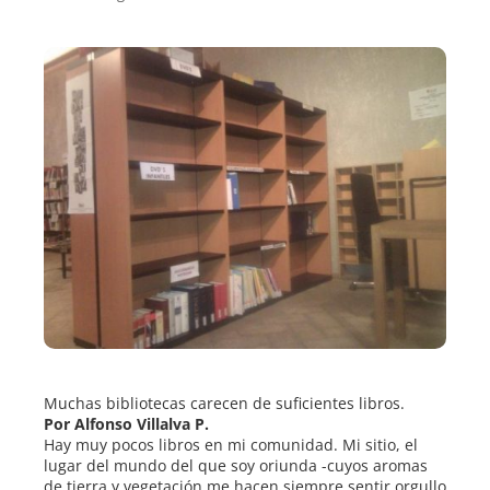
ebook
ter
edIn
erest
mbleupon
l
Muchas bibliotecas carecen de suficientes libros.
Por Alfonso Villalva P.
Hay muy pocos libros en mi comunidad. Mi sitio, el
lugar del mundo del que soy oriunda -cuyos aromas
de tierra y vegetación me hacen siempre sentir orgullo