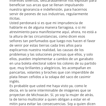
intereses diversos, descaradamente nos explotan para
beneficiar sus arcas que se llenan impulsando
nuestra ignorancia e indefensión, para hacernos
servir de peones de sus industrias, regularmente
ilícitas.
Usted perdonará si es que mi imprudencia de
hablarle es de alguna manera farragosa, o si mi
atrevimiento para manifestarme aquí, ahora, no está a
la altura de las circunstancias, como dicen esos
señores tan perfumados que luego nos hacen el favor
de venir por estas tierras cada tres años para
explicarnos nuestra realidad, las causas de los
problemas y las soluciones precisas que ellos, y solo
ellos, pueden implementar a cambio de un garabato
en una boleta electoral sobre los colores de su partido
que, muy brillantes y alegóricos, les acompañan en
pancartas, volantes y broches que con imperdible de
plata llevan ceñidos a la solapa del saco de casimir
inglés.
Es probable que usted me haya visto ya, como le
decía, en la serie interminable de imágenes que se
proyectan de Michoacán. Sí, yo soy la mujer de atrás,
la de terno multicolor a quien obligan a estar en el
mitin para evitar las consecuencias. Soy a quien dicen