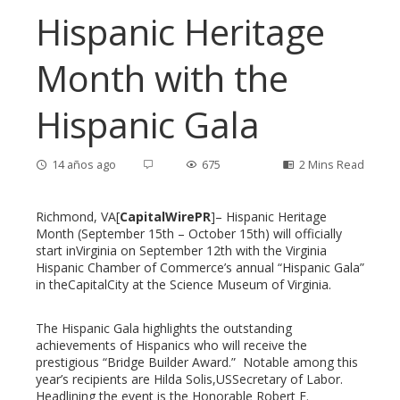
Hispanic Heritage
Month with the
Hispanic Gala
14 años ago
675
2 Mins Read
Richmond, VA[
CapitalWirePR
]– Hispanic Heritage
Month (September 15th – October 15th) will officially
start inVirginia on September 12th with the Virginia
ebook
Hispanic Chamber of Commerce’s annual “Hispanic Gala”
in theCapitalCity at the Science Museum of Virginia.
ter
The Hispanic Gala highlights the outstanding
achievements of Hispanics who will receive the
edIn
prestigious “Bridge Builder Award.” Notable among this
year’s recipients are Hilda Solis,USSecretary of Labor.
Headlining the event is the Honorable Robert F.