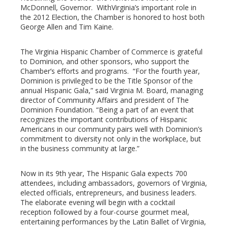
erest
McDonnell, Governor. WithVirginia’s important role in
the 2012 Election, the Chamber is honored to host both
mbleupon
George Allen and Tim Kaine.
The Virginia Hispanic Chamber of Commerce is grateful
l
to Dominion, and other sponsors, who support the
Chamber’s efforts and programs. “For the fourth year,
Dominion is privileged to be the Title Sponsor of the
annual Hispanic Gala,” said Virginia M. Board, managing
director of Community Affairs and president of The
Dominion Foundation. “Being a part of an event that
recognizes the important contributions of Hispanic
Americans in our community pairs well with Dominion’s
commitment to diversity not only in the workplace, but
in the business community at large.”
Now in its 9th year, The Hispanic Gala expects 700
attendees, including ambassadors, governors of Virginia,
elected officials, entrepreneurs, and business leaders.
The elaborate evening will begin with a cocktail
reception followed by a four-course gourmet meal,
entertaining performances by the Latin Ballet of Virginia,