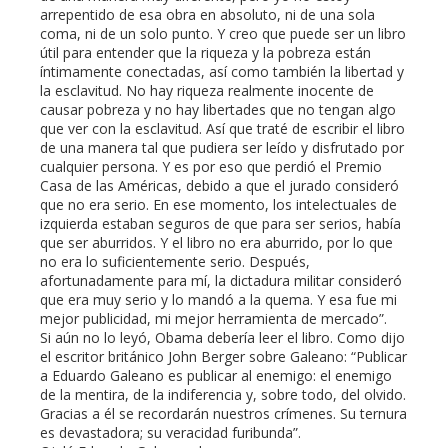
arrepentido de esa obra en absoluto, ni de una sola
coma, ni de un solo punto. Y creo que puede ser un libro
útil para entender que la riqueza y la pobreza están
íntimamente conectadas, así como también la libertad y
la esclavitud. No hay riqueza realmente inocente de
causar pobreza y no hay libertades que no tengan algo
que ver con la esclavitud. Así que traté de escribir el libro
de una manera tal que pudiera ser leído y disfrutado por
cualquier persona. Y es por eso que perdió el Premio
Casa de las Américas, debido a que el jurado consideró
que no era serio. En ese momento, los intelectuales de
izquierda estaban seguros de que para ser serios, había
que ser aburridos. Y el libro no era aburrido, por lo que
no era lo suficientemente serio. Después,
afortunadamente para mí, la dictadura militar consideró
que era muy serio y lo mandó a la quema. Y esa fue mi
mejor publicidad, mi mejor herramienta de mercado”.
Si aún no lo leyó, Obama debería leer el libro. Como dijo
el escritor británico John Berger sobre Galeano: “Publicar
a Eduardo Galeano es publicar al enemigo: el enemigo
de la mentira, de la indiferencia y, sobre todo, del olvido.
Gracias a él se recordarán nuestros crímenes. Su ternura
es devastadora; su veracidad furibunda”.