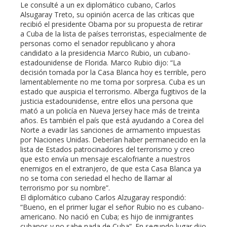
Le consulté a un ex diplomático cubano, Carlos
Alsugaray Treto, su opinión acerca de las críticas que
recibió el presidente Obama por su propuesta de retirar
a Cuba de la lista de países terroristas, especialmente de
personas como el senador republicano y ahora
candidato a la presidencia Marco Rubio, un cubano-
estadounidense de Florida. Marco Rubio dijo: “La
decisión tomada por la Casa Blanca hoy es terrible, pero
lamentablemente no me toma por sorpresa. Cuba es un
estado que auspicia el terrorismo. Alberga fugitivos de la
justicia estadounidense, entre ellos una persona que
mató a un policía en Nueva Jersey hace más de treinta
años. Es también el país que está ayudando a Corea del
Norte a evadir las sanciones de armamento impuestas
por Naciones Unidas. Deberían haber permanecido en la
lista de Estados patrocinadores del terrorismo y creo
que esto envía un mensaje escalofriante a nuestros
enemigos en el extranjero, de que esta Casa Blanca ya
no se toma con seriedad el hecho de llamar al
terrorismo por su nombre”.
El diplomático cubano Carlos Alzugaray respondió:
“Bueno, en el primer lugar el señor Rubio no es cubano-
americano. No nació en Cuba; es hijo de inmigrantes
cubanos y no sabe nada de Cuba”. En segundo lugar dijo