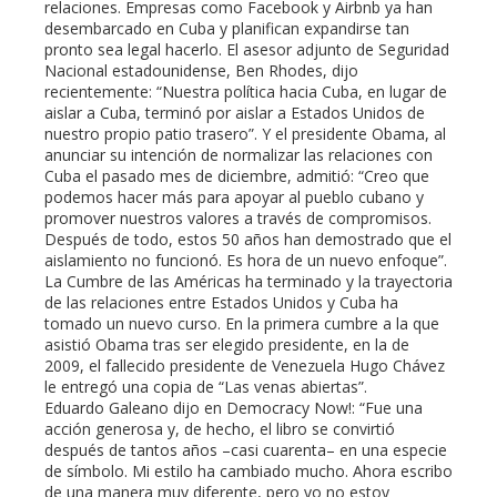
relaciones. Empresas como Facebook y Airbnb ya han
desembarcado en Cuba y planifican expandirse tan
pronto sea legal hacerlo. El asesor adjunto de Seguridad
Nacional estadounidense, Ben Rhodes, dijo
recientemente: “Nuestra política hacia Cuba, en lugar de
aislar a Cuba, terminó por aislar a Estados Unidos de
nuestro propio patio trasero”. Y el presidente Obama, al
anunciar su intención de normalizar las relaciones con
Cuba el pasado mes de diciembre, admitió: “Creo que
podemos hacer más para apoyar al pueblo cubano y
promover nuestros valores a través de compromisos.
Después de todo, estos 50 años han demostrado que el
aislamiento no funcionó. Es hora de un nuevo enfoque”.
La Cumbre de las Américas ha terminado y la trayectoria
de las relaciones entre Estados Unidos y Cuba ha
tomado un nuevo curso. En la primera cumbre a la que
asistió Obama tras ser elegido presidente, en la de
2009, el fallecido presidente de Venezuela Hugo Chávez
le entregó una copia de “Las venas abiertas”.
Eduardo Galeano dijo en Democracy Now!: “Fue una
acción generosa y, de hecho, el libro se convirtió
después de tantos años –casi cuarenta– en una especie
de símbolo. Mi estilo ha cambiado mucho. Ahora escribo
de una manera muy diferente, pero yo no estoy