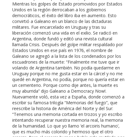
Mientras los golpes de Estado promovidos por Estados
Unidos en la región derrocaban a los gobiernos
democráticos, el éxito del libro iba en aumento. Esto
convirtió a Galeano en un blanco de las dictaduras
militares. Fue encarcelado en Uruguay y tras su
liberación comenzó una vida en el exilio. Se radicó en
Argentina, donde fundó y editó una revista cultural
llamada Crisis. Después del golpe militar respaldado por
Estados Unidos en ese país en 1976, el nombre de
Galeano se agregó a la lista de los condenados por los
escuadrones de la muerte: “Finalmente me tuve que ir
volando de Argentina también. No podía quedarme en
Uruguay porque no me gusta estar en la cárcel y no me
quedé en Argentina, no podía, porque no quería estar en
un cementerio. Porque como dije antes, la muerte es
muy aburrida” dijo Galeano a Democracy Now!.
Nuevamente voló, esta vez a España, donde comenzó a
escribir su famosa trilogía “Memorias del fuego”, que
reescribe la historia de América del Norte y del Sur:
“Tenemos una memoria cortada en trozos y yo escribo
intentando recuperar nuestra memoria real, la memoria
de la humanidad. Lo que yo llamo ‘el arcoiris humano’,
que es mucho más colorido y hermoso que el otro