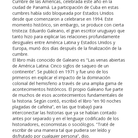
Cumbre de las Américas, celebrada este año en la
ciudad de Panamá. La participación de Cuba en estas
mbleupon
cumbres había sido bloqueada por Estados Unidos
desde que comenzaron a celebrarse en 1994. Este
momento histórico, sin embargo, se produce con cierta
l
tristeza: Eduardo Galeano, el gran escritor uruguayo que
tanto hizo para explicar las relaciones profundamente
desiguales entre América Latina y Estados Unidos y
Europa, murió dos días después de la finalización de la
cumbre.
El libro más conocido de Galeano es “Las venas abiertas
de América Latina: Cinco siglos de saqueo de un
continente”. Se publicó en 1971 y fue uno de los
primeros en explicar el impacto de la dominación
colonial del hemisferio a través de una amplia gama de
acontecimientos históricos. El propio Galeano fue parte
de muchos de esos acontecimientos fundamentales de
la historia. Según contó, escribió el libro “en 90 noches
plagadas de cafeína”, en las que trabajó para
interconectar las historias que ya se habían contado
antes por separado y en el lenguaje codificado de los
historiadores, economistas o sociólogos. “Traté de
escribir de una manera tal que pudiera ser leído y
disfrutado por cualquier persona”, dijo.