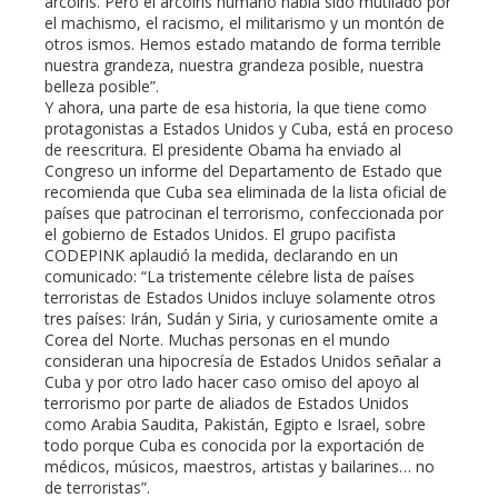
arcoiris. Pero el arcoiris humano había sido mutilado por
el machismo, el racismo, el militarismo y un montón de
otros ismos. Hemos estado matando de forma terrible
nuestra grandeza, nuestra grandeza posible, nuestra
belleza posible”.
Y ahora, una parte de esa historia, la que tiene como
protagonistas a Estados Unidos y Cuba, está en proceso
de reescritura. El presidente Obama ha enviado al
Congreso un informe del Departamento de Estado que
recomienda que Cuba sea eliminada de la lista oficial de
países que patrocinan el terrorismo, confeccionada por
el gobierno de Estados Unidos. El grupo pacifista
CODEPINK aplaudió la medida, declarando en un
comunicado: “La tristemente célebre lista de países
terroristas de Estados Unidos incluye solamente otros
tres países: Irán, Sudán y Siria, y curiosamente omite a
Corea del Norte. Muchas personas en el mundo
consideran una hipocresía de Estados Unidos señalar a
Cuba y por otro lado hacer caso omiso del apoyo al
terrorismo por parte de aliados de Estados Unidos
como Arabia Saudita, Pakistán, Egipto e Israel, sobre
todo porque Cuba es conocida por la exportación de
médicos, músicos, maestros, artistas y bailarines… no
de terroristas”.