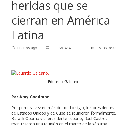
heridas que se
cierran en América
Latina
11 años ago
434
7 Mins Read
ebook
Eduardo Galeano.
ter
Por Amy Goodman
edIn
Por primera vez en más de medio siglo, los presidentes
de Estados Unidos y de Cuba se reunieron formalmente.
Barack Obama y el presidente cubano, Raúl Castro,
erest
mantuvieron una reunión en el marco de la séptima