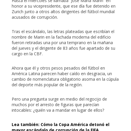
Hasta el miércoles se llamaba “José Maria Marin” en
honor a su vicepresidente, que ese día fue detenido en
l
Zurich junto a otros altos dirigentes del fútbol mundial
acusados de corrupción.
Tras el escándalo, las letras plateadas que escribían el
nombre de Marin en la fachada moderna del edificio
fueron retiradas una por una temprano en la mañana
del jueves y el dirigente de 83 años fue apartado de su
cargo en la CBF.
Ahora que él y otros pesos pesados del fútbol en
América Latina parecen haber caído en desgracia, un
cambio de nomenclatura obligatorio asoma en la cúpula
del deporte más popular de la región.
Pero una pregunta surge en medio del regocijo de
muchos por el arresto de figuras que parecían
intocables: ¿quién va a mandar en lugar de ellos?
Lea también: Cómo la Copa América detonó el
mayor escándalo de corrupción de la FIFA