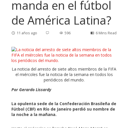
manda en el fútbol
de América Latina?
11 años ago
596
6 Mins Read
ebook
La noticia del arresto de siete altos miembros de la FIFA
el miércoles fue la noticia de la semana en todos los
ter
periódicos del mundo.
Por Gerardo Lissardy
edIn
La opulenta sede de la Confederación Brasileña de
erest
Fútbol (CBF) en Río de Janeiro perdió su nombre de
la noche a la mañana.
mbleupon