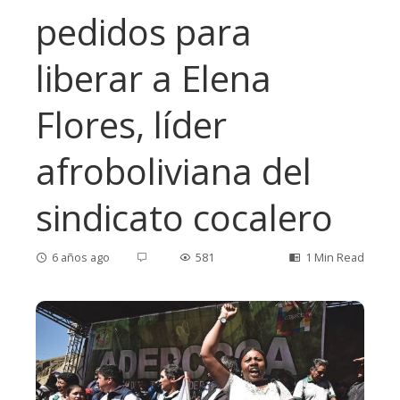
pedidos para
liberar a Elena
Flores, líder
afroboliviana del
sindicato cocalero
6 años ago
581
1 Min Read
ebook
ter