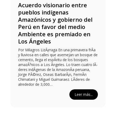
Acuerdo visionario entre
pueblos indígenas
Amazónicos y gobierno del
Perú en favor del medio
Ambiente es premiado en
Los Ángeles
Por Milagros LizÃ¡rraga En una primavera frÃ­a
y lluviosa en calles que asemejan un bosque de
cemento, llega el espÃ­ritu de los bosques
amazÃ³nicos a Los Ãngeles. Lo traen cuatro lÃ­
deres indÃ­genas de la AmazonÃ­a peruana,
Jorge PÃ©rez, Oseas BarbarÃ¡n, FermÃ­n
Chimatani y Miguel Guimaraez. LÃ­deres de
alrededor de 3,000…
Leer más...