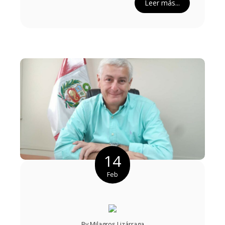
Leer más...
14
Feb
By
Milagros Lizárraga