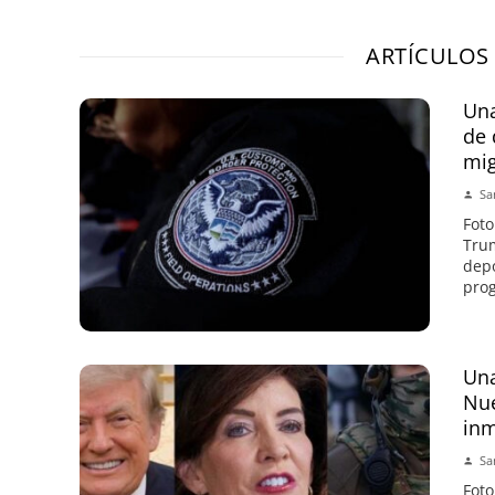
ARTÍCULOS
Una
de 
mi
Sa
Foto
Trum
depo
prog
Una
Nue
inm
Sa
Foto