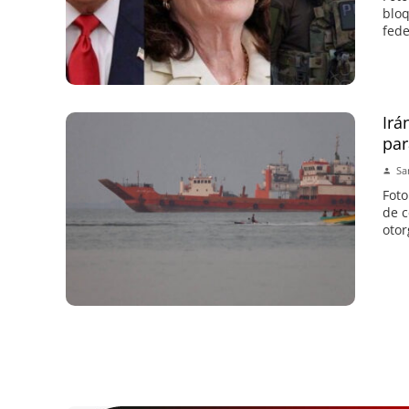
bloq
fede
Irá
par
Sa
Foto
de c
otor