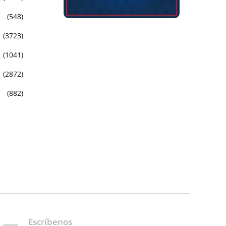
(548)
(3723)
(1041)
(2872)
(882)
Escríbenos