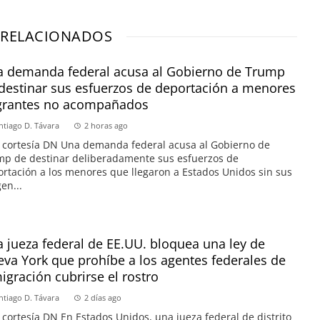
 RELACIONADOS
 demanda federal acusa al Gobierno de Trump
destinar sus esfuerzos de deportación a menores
grantes no acompañados
ntiago D. Távara
2 horas ago
 cortesía DN Una demanda federal acusa al Gobierno de
p de destinar deliberadamente sus esfuerzos de
rtación a los menores que llegaron a Estados Unidos sin sus
en...
 jueza federal de EE.UU. bloquea una ley de
va York que prohíbe a los agentes federales de
igración cubrirse el rostro
ntiago D. Távara
2 días ago
 cortesía DN En Estados Unidos, una jueza federal de distrito