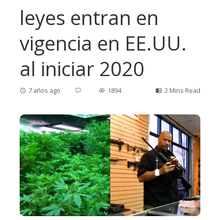
leyes entran en
vigencia en EE.UU.
al iniciar 2020
7 años ago
1894
2 Mins Read
ebook
ter
edIn