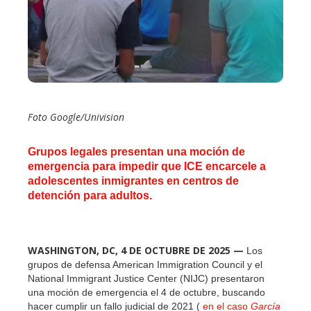
edIn
erest
mbleupon
Foto Google/Univision
l
Grupos legales presentan una moción de
emergencia para impedir que ICE encarcele a
adolescentes inmigrantes en centros de
detención para adultos.
WASHINGTON, DC, 4 DE OCTUBRE DE 2025 —
Los
grupos de defensa American Immigration Council y el
National Immigrant Justice Center (NIJC) presentaron
una moción de emergencia el 4 de octubre, buscando
hacer cumplir un fallo judicial de 2021 (
en el caso
García