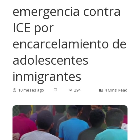
emergencia contra
ICE por
encarcelamiento de
adolescentes
inmigrantes
10 meses ago
294
4 Mins Read
ebook
ter