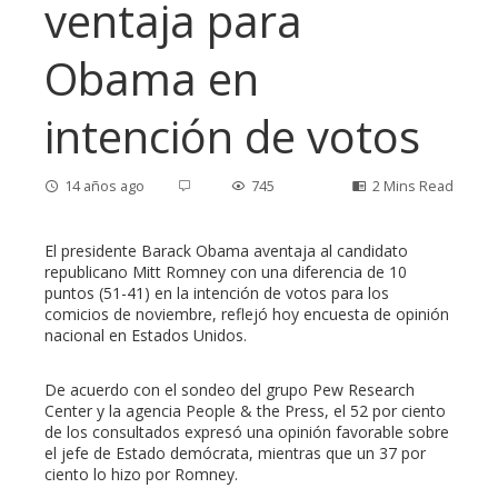
ventaja para
Obama en
intención de votos
14 años ago
745
2 Mins Read
El presidente Barack Obama aventaja al candidato
republicano Mitt Romney con una diferencia de 10
puntos (51-41) en la intención de votos para los
ebook
comicios de noviembre, reflejó hoy encuesta de opinión
nacional en Estados Unidos.
ter
De acuerdo con el sondeo del grupo Pew Research
Center y la agencia People & the Press, el 52 por ciento
edIn
de los consultados expresó una opinión favorable sobre
el jefe de Estado demócrata, mientras que un 37 por
ciento lo hizo por Romney.
erest