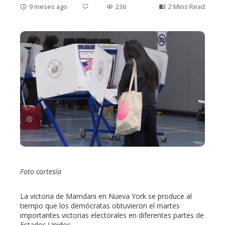
9 meses ago
236
2 Mins Read
ebook
ter
edIn
erest
mbleupon
Foto cortesía
l
La victoria de Mamdani en Nueva York se produce al
tiempo que los demócratas obtuvieron el martes
importantes victorias electorales en diferentes partes de
Estados Unidos.