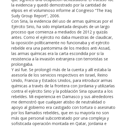
la evidencia y quedó demostrado por la cantidad de
elipsis en el voluminoso informe al Congreso “The Iraq
Sudy Group Report”, 2006.
Con Siria, la evidencia del uso de armas químicas por el
Ejército Sirio, ha sido implantada después de un largo
proceso que comienza a mediados de 2012 y quizás
antes. Como el ejército no daba muestras de claudicar,
la oposición políticamente no funcionaba y el ejército
rebelde era una pantomima de los medios anti Assad,
las armas químicas era la carta escondida por si la
resistencia a la invasión extranjera con terroristas se
prolongaba.
Y así fue. Se prolongó más de la cuenta y allí estaba la
asesoría de los servicios respectivos en Israel, Reino
Unido, Francia y Estados Unidos, para introducir armas
químicas a través de la frontera con Jordania y utilizarlas
contra el ejército Sirio y la población Siria opuesta a los
rebeldes. Mi experiencia en Damasco y sus alrededores
me demostró que cualquier atisbo de neutralidad o
apoyo al gobierno era castigado con tortura o asesinato
por los llamados rebeldes, que en su mayoría no son
más que personal subcontratado por una compleja y
sofisticada operación montada en Qatar, Jordania e