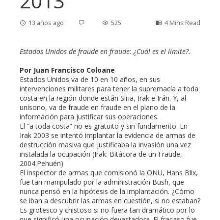
2013
13 años ago
525
4 Mins Read
Estados Unidos de fraude en fraude: ¿Cuál es el límite?.
Por Juan Francisco Coloane
ebook
Estados Unidos va de 10 en 10 años, en sus
intervenciones militares para tener la supremacía a toda
costa en la región donde están Siria, Irak e Irán. Y, al
ter
unísono, va de fraude en fraude en el plano de la
información para justificar sus operaciones.
edIn
El “a toda costa” no es gratuito y sin fundamento. En
Irak 2003 se intentó implantar la evidencia de armas de
destrucción masiva que justificaba la invasión una vez
erest
instalada la ocupación (Irak: Bitácora de un Fraude,
2004.Pehuén)
El inspector de armas que comisionó la ONU, Hans Blix,
mbleupon
fue tan manipulado por la administración Bush, que
nunca pensó en la hipótesis de la implantación. ¿Cómo
se iban a descubrir las armas en cuestión, si no estaban?
l
Es grotesco y chistoso si no fuera tan dramático por lo
que significó una ocupación devastadora. El fracaso fue