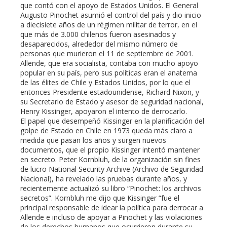
que contó con el apoyo de Estados Unidos. El General
Augusto Pinochet asumió el control del país y dio inicio
l
a diecisiete años de un régimen militar de terror, en el
que más de 3.000 chilenos fueron asesinados y
desaparecidos, alrededor del mismo número de
personas que murieron el 11 de septiembre de 2001.
Allende, que era socialista, contaba con mucho apoyo
popular en su país, pero sus políticas eran el anatema
de las élites de Chile y Estados Unidos, por lo que el
entonces Presidente estadounidense, Richard Nixon, y
su Secretario de Estado y asesor de seguridad nacional,
Henry Kissinger, apoyaron el intento de derrocarlo.
El papel que desempeñó Kissinger en la planificación del
golpe de Estado en Chile en 1973 queda más claro a
medida que pasan los años y surgen nuevos
documentos, que el propio Kissinger intentó mantener
en secreto. Peter Kornbluh, de la organización sin fines
de lucro National Security Archive (Archivo de Seguridad
Nacional), ha revelado las pruebas durante años, y
recientemente actualizó su libro “Pinochet: los archivos
secretos”. Kornbluh me dijo que Kissinger “fue el
principal responsable de idear la política para derrocar a
Allende e incluso de apoyar a Pinochet y las violaciones
de los derechos humanos que ocurrieron durante su