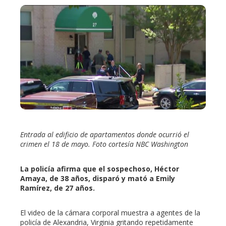
ebook
ter
edIn
erest
Entrada al edificio de apartamentos donde ocurrió el
mbleupon
crimen el 18 de mayo. Foto cortesía NBC Washington
l
La policía afirma que el sospechoso, Héctor
Amaya, de 38 años, disparó y mató a Emily
Ramírez, de 27 años.
El video de la cámara corporal muestra a agentes de la
policía de Alexandria, Virginia gritando repetidamente