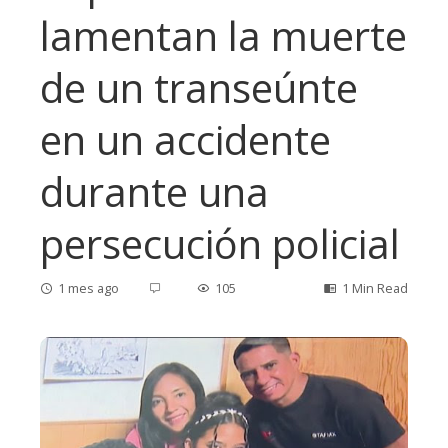
lamentan la muerte
de un transeúnte
en un accidente
durante una
persecución policial
1 mes ago
105
1 Min Read
ebook
ter