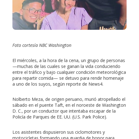
edIn
erest
Foto cortesía NBC Washington
mbleupon
El miércoles, a la hora de la cena, un grupo de personas
l
—muchas de las cuales se ganan la vida conduciendo
entre el tráfico y bajo cualquier condición meteorológica
para repartir comida— se detuvo para rendir homenaje
a uno de los suyos, según reporte de News4.
Nolberto Meza, de origen peruano, murió atropellado el
sábado en el puente Taft, en el noroeste de Washington
D. C., por un conductor que intentaba escapar de la
Policía de Parques de EE. UU. (U.S. Park Police).
Los asistentes dispusieron sus ciclomotores y
motocicletas formando una guardia de honor para