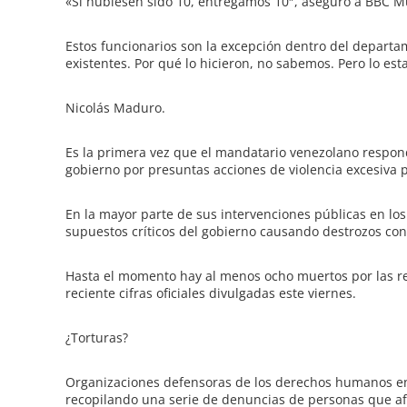
«Si hubiesen sido 10, entregamos 10″, aseguró a BBC 
Estos funcionarios son la excepción dentro del departam
existentes. Por qué lo hicieron, no sabemos. Pero lo es
Nicolás Maduro.
Es la primera vez que el mandatario venezolano respon
gobierno por presuntas acciones de violencia excesiva 
En la mayor parte de sus intervenciones públicas en lo
supuestos críticos del gobierno causando destrozos contr
Hasta el momento hay al menos ocho muertos por las re
reciente cifras oficiales divulgadas este viernes.
¿Torturas?
Organizaciones defensoras de los derechos humanos en 
recopilando una serie de denuncias de personas que a