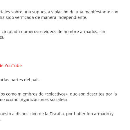
iales sobre una supuesta violación de una manifestante con
o ha sido verificada de manera independiente.
an circulado numerosos videos de hombre armados, sin
es.
 de YouTube
rias partes del país.
os como miembros de «colectivos», que son descritos por la
smo «como organizaciones sociales».
esto a disposición de la Fiscalía, por haber ido armado (y
.