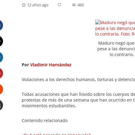
12 años ago
460
Facebook
Maduro negó que 
pese a las denunci
Twitter
lo contrario
Por
Vladimir Hernández
LinkedIn
Violaciones a los derechos humanos, torturas y detenci
Pinterest
Todas acusaciones que han llovido sobre los cuerpos de
Stumbleupon
protestas de más de una semana que han ocurrido en to
movimientos estudiantiles.
Email
Contenido relacionado
e