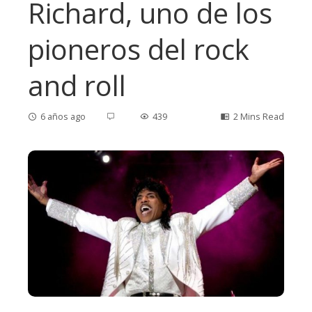
Richard, uno de los
pioneros del rock
and roll
6 años ago
439
2 Mins Read
ebook
ter
edIn
erest