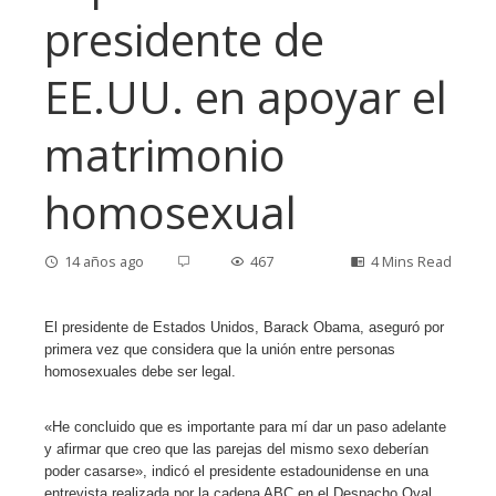
presidente de
EE.UU. en apoyar el
matrimonio
homosexual
14 años ago
467
4 Mins Read
El presidente de Estados Unidos, Barack Obama, aseguró por
primera vez que considera que la unión entre personas
ebook
homosexuales debe ser legal.
«He concluido que es importante para mí dar un paso adelante
ter
y afirmar que creo que las parejas del mismo sexo deberían
poder casarse», indicó el presidente estadounidense en una
edIn
entrevista realizada por la cadena ABC en el Despacho Oval.