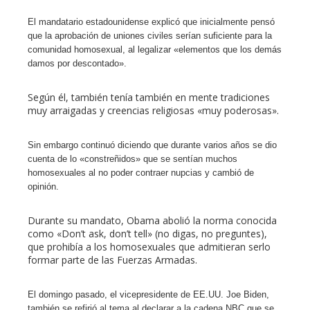
El mandatario estadounidense explicó que inicialmente pensó
que la aprobación de uniones civiles serían suficiente para la
comunidad homosexual, al legalizar «elementos que los demás
damos por descontado».
Según él, también tenía también en mente tradiciones
muy arraigadas y creencias religiosas «muy poderosas».
Sin embargo continuó diciendo que durante varios años se dio
cuenta de lo «constreñidos» que se sentían muchos
homosexuales al no poder contraer nupcias y cambió de
opinión.
Durante su mandato, Obama abolió la norma conocida
como «Don’t ask, don’t tell» (no digas, no preguntes),
que prohibía a los homosexuales que admitieran serlo
formar parte de las Fuerzas Armadas.
El domingo pasado, el vicepresidente de EE.UU. Joe Biden,
también se refirió al tema al declarar a la cadena NBC que se