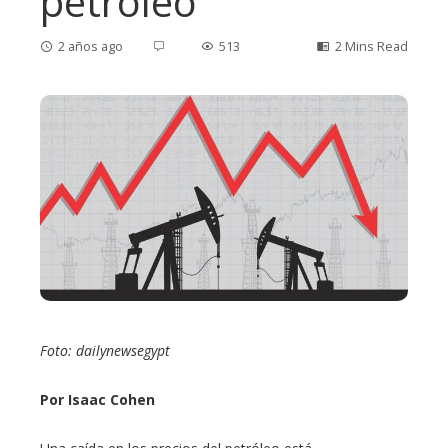
petróleo
2 años ago
513
2 Mins Read
ebook
ter
edIn
erest
Foto: dailynewsegypt
mbleupon
Por Isaac Cohen
l