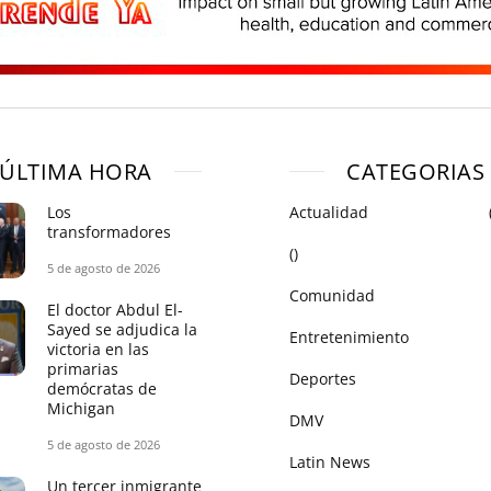
ÚLTIMA HORA
CATEGORIAS
Los
Actualidad
transformadores
()
5 de agosto de 2026
Comunidad
El doctor Abdul El-
Sayed se adjudica la
Entretenimiento
victoria en las
primarias
Deportes
demócratas de
Michigan
DMV
5 de agosto de 2026
Latin News
Un tercer inmigrante