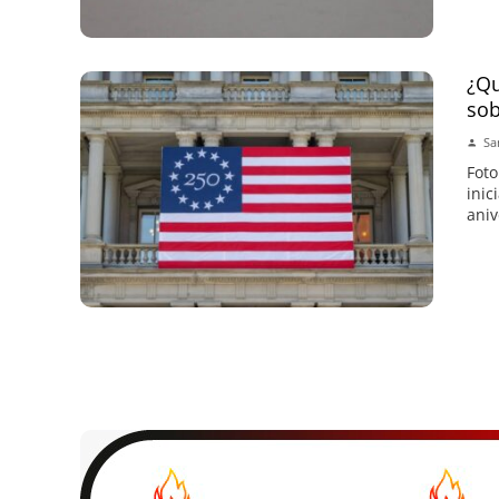
¿Qu
sob
Sa
Foto
inic
aniv