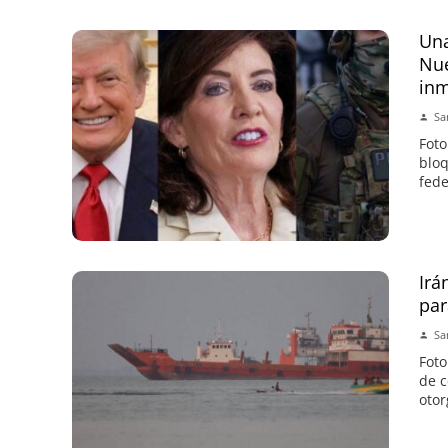
Una
Nue
inm
Sa
Foto
bloq
fede
Irá
par
Sa
Foto
de c
otor