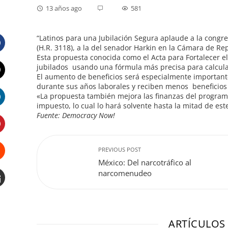
13 años ago
581
“Latinos para una Jubilación Segura aplaude a la congr
(H.R. 3118), a la del senador Harkin en la Cámara de Re
Esta propuesta conocida como el Acta para Fortalecer el
Facebook
jubilados usando una fórmula más precisa para calcular 
El aumento de beneficios será especialmente importante
durante sus años laborales y reciben menos beneficios 
Twitter
«La propuesta también mejora las finanzas del programa
impuesto, lo cual lo hará solvente hasta la mitad de este
LinkedIn
Fuente: Democracy Now!
Pinterest
PREVIOUS POST
México: Del narcotráfico al
Stumbleupon
narcomenudeo
Email
e
ARTÍCULOS