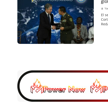
glo
Ya
El s
Cort
Reda