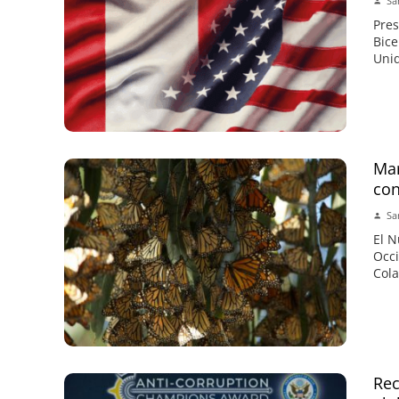
Sa
Pres
Bice
Unid
Mar
con
Sa
El N
Occi
Cola
Rec