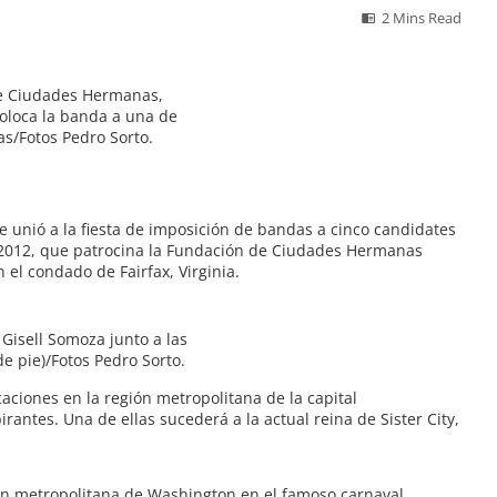
2 Mins Read
de Ciudades Hermanas,
oloca la banda a una de
as/Fotos Pedro Sorto.
se unió a la fiesta de imposición de bandas a cinco candidates
l 2012, que patrocina la Fundación de Ciudades Hermanas
 el condado de Fairfax, Virginia.
y Gisell Somoza junto a las
de pie)/Fotos Pedro Sorto.
aciones en la región metropolitana de la capital
rantes. Una de ellas sucederá a la actual reina de Sister City,
ón metropolitana de Washington en el famoso carnaval