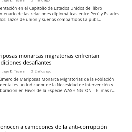
ntiago D. Távara
1 año ago
entación en el Capitolio de Estados Unidos del libro
ntenario de las relaciones diplomáticas entre Perú y Estados
os: Lazos de unión y sueños compartidos La publ...
iposas monarcas migratorias enfrentan
diciones desafiantes
ntiago D. Távara
2 años ago
úmero de Mariposas Monarca Migratorias de la Población
dental es un Indicador de la Necesidad de Intervención y
boración en Favor de la Especie WASHINGTON – El más r...
onocen a campeones de la anti-corrupción