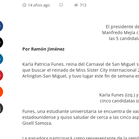
14 años ago
713
El presidente 
Manfredo Mejía c
Facebook
las 5 candidat
Por Ramón Jiménez
Twitter
Karla Patricia Funes, reina del Carnaval de San Miguel 
LinkedIn
que buscar el reinado de Miss Sister City Internaciona
Arlington-San Miguel, y tuvo lugar este fin de semana en
Pinterest
Karla Funes (izq.) 
cinco candidatas (
Stumbleupon
Funes, una estudiante universitaria se encuentra de vac
estadounidense y quiso saludar de cerca a las cinco aspi
Email
Gisell Somoza.
e
La ganadora participará como representante de la regi