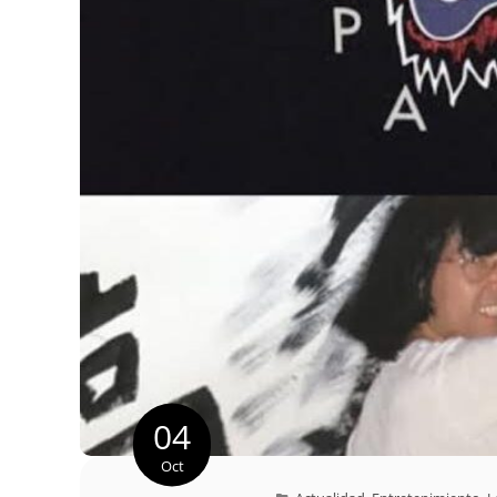
04
Oct