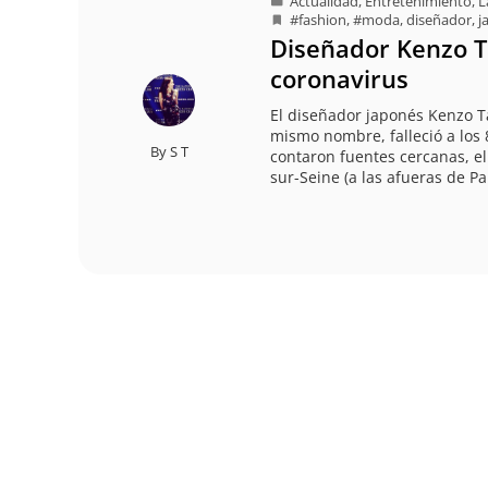
Actualidad
,
Entretenimiento
,
L
#fashion
,
#moda
,
diseñador
,
j
Diseñador Kenzo T
coronavirus
El diseñador japonés Kenzo T
mismo nombre, falleció a los 
By
S T
contaron fuentes cercanas, el
sur-Seine (a las afueras de Pa