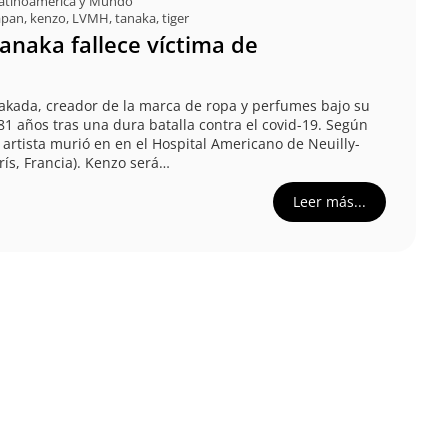
atinoamérica y Mundo
apan
,
kenzo
,
LVMH
,
tanaka
,
tiger
anaka fallece víctima de
akada, creador de la marca de ropa y perfumes bajo su
81 años tras una dura batalla contra el covid-19. Según
 artista murió en en el Hospital Americano de Neuilly-
rís, Francia). Kenzo será…
Leer más...