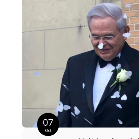
07
Oct