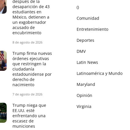
después de la
desaparición de 43
()
estudiantes en
México, detienen a
Comunidad
un exgobernador
acusado de
Entretenimiento
encubrimiento
Deportes
8 de agosto de 2026
DMV
Trump firma nuevas
órdenes ejecutivas
Latin News
que restringen la
ciudadanía
Latinoamérica y Mundo
estadounidense por
derecho de
Maryland
nacimiento
7 de agosto de 2026
Opinión
Trump niega que
Virginia
EE.UU. esté
enfrentando una
escasez de
municiones