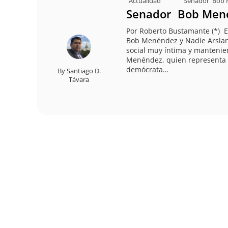
Actualidad
Senador Bob 
Senador Bob Men
Por Roberto Bustamante (*) E
Bob Menéndez y Nadie Arslan
social muy íntima y mantenien
Menéndez, quien representa a
demócrata…
By
Santiago D.
Távara