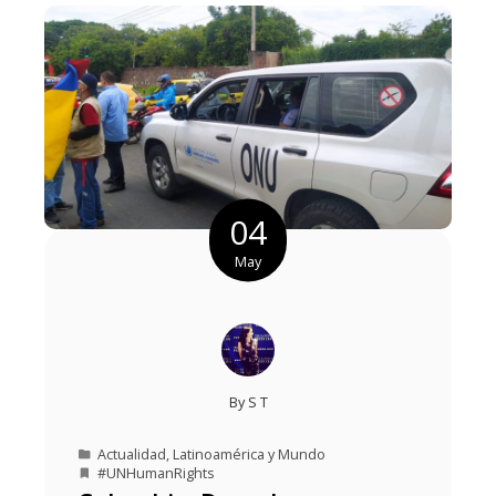
04
May
By
S T
Actualidad
,
Latinoamérica y Mundo
#UNHumanRights