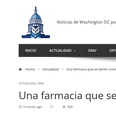
Noticias de Washington DC p
INICIO
ACTUALIDAD
DMV
OP
Home
Actualidad
Una farmacia que se siente com
ACTUALIDAD
,
DMV
Una farmacia que se
9 meses ago
304