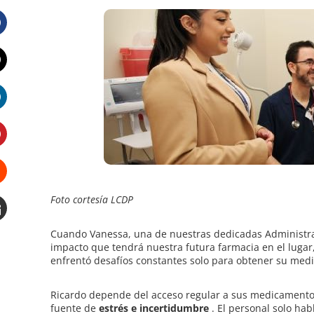
Facebook
Twitter
LinkedIn
Pinterest
Stumbleupon
Foto cortesía LCDP
Email
Cuando Vanessa, una de nuestras dedicadas Administrado
impacto que tendrá nuestra futura farmacia en el lugar
e
enfrentó desafíos constantes solo para obtener su med
Ricardo depende del acceso regular a sus medicamentos,
fuente de
estrés e incertidumbre
. El personal solo hab