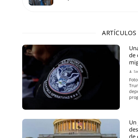
ARTÍCULOS
Una
de 
mi
Sa
Foto
Trum
depo
prog
Un 
des
de 