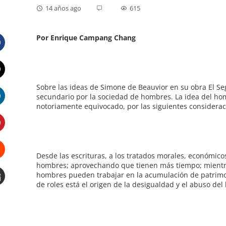
14 años ago
615
Por Enrique Campang Chang
Facebook
Twitter
Sobre las ideas de Simone de Beauvior en su obra El Se
secundario por la sociedad de hombres. La idea del ho
notoriamente equivocado, por las siguientes considerac
LinkedIn
Pinterest
Desde las escrituras, a los tratados morales, económico
hombres; aprovechando que tienen más tiempo; mientras
Stumbleupon
hombres pueden trabajar en la acumulación de patrimon
de roles está el origen de la desigualdad y el abuso de
Email
e