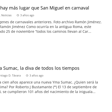
hay más lugar que San Miguel en carnaval
 Noticias
3 años ago
enes de carnavales anteriores. Foto archivo Ramón Jiménez.
Ramón Jiménez Como ocurría en la antigua Roma, este
do 25 de noviembre “todos los caminos llevan al Car...
 Sumac, la diva de todos los tiempos
ntiago D. Távara
3 años ago
 cien años aparece una nueva Yma Sumac. ¿Quien será la
ima? Por Roberto J Bustamante (*) El 13 de septiembre de
, se cumplieron 101 años del nacimiento de la iniguala...