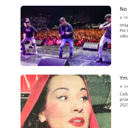
No 
ML
Imág
Por 
sába
Yma
Sa
Cada
próx
2023