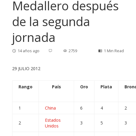
Medallero después
de la segunda
jornada
14 años ago
2759
1 Min Read
29 JULIO 2012
ebook
Rango
País
Oro
Plata
Bron
ter
1
China
6
4
2
edIn
Estados
2
3
5
3
Unidos
erest