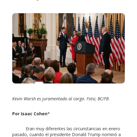
ebook
ter
edIn
erest
mbleupon
Kevin Warsh es juramentado al cargo. Foto; BC/FB
l
Por Isaac Cohen
*
Eran muy diferentes las circunstancias en enero
pasado, cuando el presidente Donald Trump nominó a