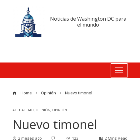
Noticias de Washington DC para
el mundo
Home
Opinión
Nuevo timonel
ACTUALIDAD
,
OPINIÓN
,
OPINIÓN
Nuevo timonel
2 meses ago
123
2 Mins Read